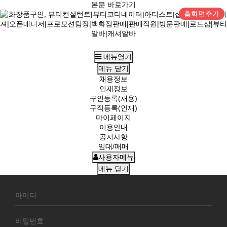
본문 바로가기
홈화면추가
메뉴열기
메뉴
닫기
채용정보
인재정보
구인등록(채용)
구직등록(인재)
마이페이지
이용안내
공지사항
임대/매매
사용자메뉴
메뉴
닫기
회
원
로
그