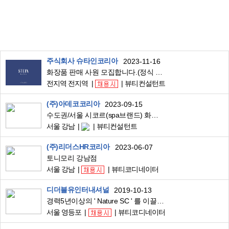
주식회사 슈타인코리아
2023-11-16
화장품 판매 사원 모집합니다.(정식 후원 방판 기업)
전지역 전지역
뷰티컨설턴트
(주)아데코코리아
2023-09-15
수도권/서울 시코르(spa브랜드) 화장품판매 BA 순회사원 채용
서울 강남
뷰티컨설턴트
(주)리더스HR코리아
2023-06-07
토니모리 강남점
서울 강남
뷰티코디네이터
디더블유인터내셔널
2019-10-13
경력5년이상의 ' Nature SC ' 를 이끌 성실하고 능력있는 브랜드 메니져를 구합니다
서울 영등포
뷰티코디네이터