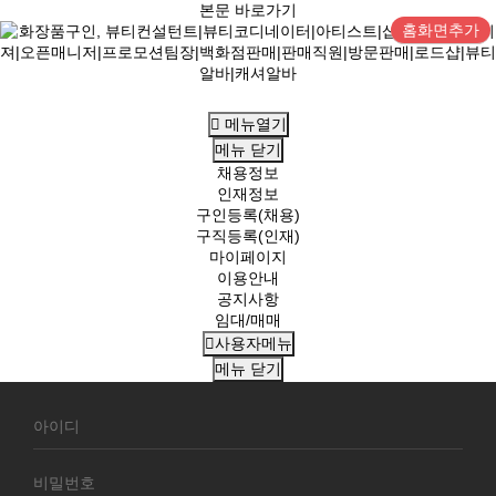
본문 바로가기
홈화면추가
메뉴열기
메뉴
닫기
채용정보
인재정보
구인등록(채용)
구직등록(인재)
마이페이지
이용안내
공지사항
임대/매매
사용자메뉴
메뉴
닫기
회
원
로
그